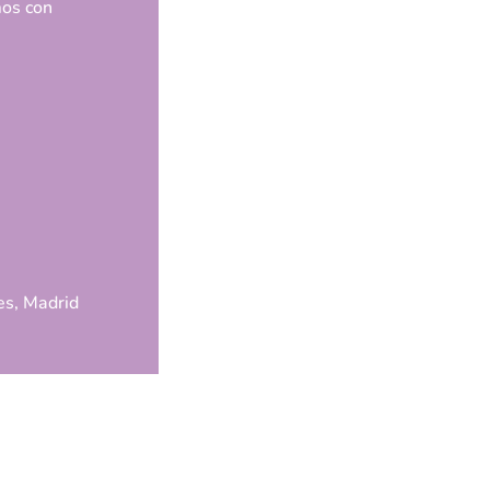
mos con
es, Madrid