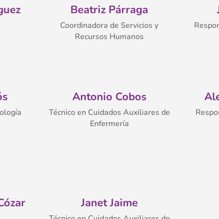
guez
Beatriz Párraga
Coordinadora de Servicios y
Respon
Recursos Humanos
ós
Antonio Cobos
Al
ología
Técnico en Cuidados Auxiliares de
Respo
Enfermería
Cózar
Janet Jaime
Técnico en Cuidados Auxiliares de