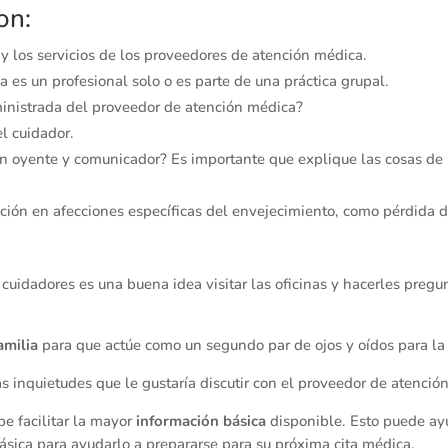
on:
o y los servicios de los proveedores de atención médica.
a es un profesional solo o es parte de una práctica grupal.
dministrada del proveedor de atención médica?
el cuidador.
n oyente y comunicador? Es importante que explique las cosas de 
tación en afecciones específicas del envejecimiento, como pérdida 
uidadores es una buena idea visitar las oficinas y hacerles pregunt
amilia
para que actúe como un segundo par de ojos y oídos para la
s inquietudes que le gustaría discutir con el proveedor de atenció
be facilitar la mayor
información básica
disponible. Esto puede ayu
ásica para ayudarlo a prepararse para su próxima cita médica.